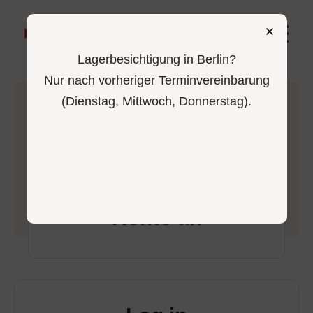
0
Lagerbesichtigung in Berlin?
Nur nach vorheriger Terminvereinbarung
(Dienstag, Mittwoch, Donnerstag).
-
Home
Login
Melde dich in deinem
Konto an