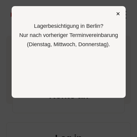
0
Lagerbesichtigung in Berlin?
Nur nach vorheriger Terminvereinbarung
(Dienstag, Mittwoch, Donnerstag).
-
Home
Login
Melde dich in deinem
Konto an