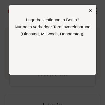
0
Lagerbesichtigung in Berlin?
Nur nach vorheriger Terminvereinbarung
(Dienstag, Mittwoch, Donnerstag).
-
Home
Login
Melde dich in deinem
Konto an