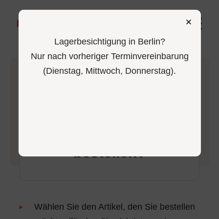
0
Lagerbesichtigung in Berlin?
Nur nach vorheriger Terminvereinbarung
(Dienstag, Mittwoch, Donnerstag).
–
–
Home
Hauptseite
Wie kann ich bestellen?
Wie kann ich
bestellen?
Wählen Sie den Artikel, den Sie bestellen